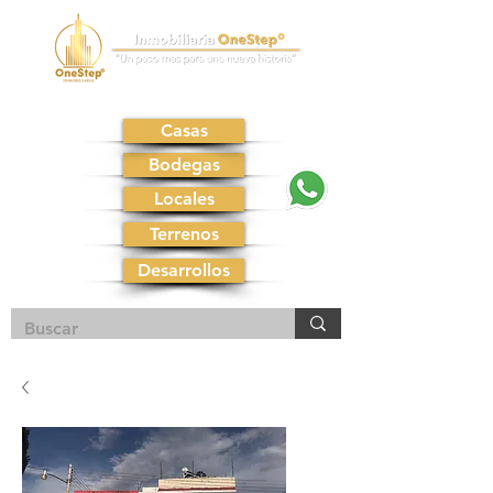
Casas
Bodegas
Locales
Terrenos
Desarrollos