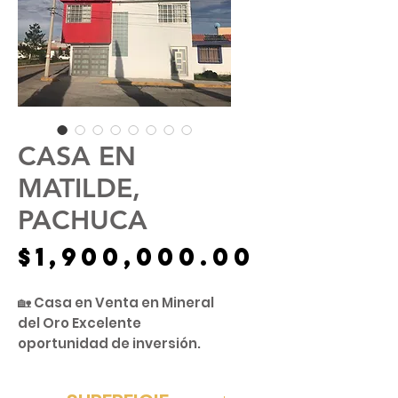
CASA EN
MATILDE,
PACHUCA
Precio
$1,900,000.00
🏡 Casa en Venta en Mineral
del Oro Excelente
oportunidad de inversión.
Propiedad con local
comercial en planta baja,