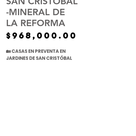
SAN CRISTÓBAL
-MINERAL DE
LA REFORMA
Precio
$968,000.00
🏡 CASAS EN PREVENTA EN
JARDINES DE SAN CRISTÓBAL
📍 Jardines de San Cristóbal -
Mineral de la Reforma
UBICACIÓN
✨ ¡Asegura tu patrimonio hoy
https://maps.app.goo.gl/G9H2v8
mismo!
eNpFodYptx7
Vive en un fraccionamiento
diseñado para tu comodidad
y tranquilidad, con
ONE STEP INMOBILIARIA
excelentes amenidades