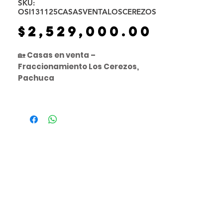
SKU:
OSI131125CASASVENTALOSCEREZOS
Precio
$2,529,000.00
🏡
Casas en venta –
Fraccionamiento Los Cerezos,
Pachuca
Desde
💲2,529,000.00
141 m² de construcción
·
Terreno
de 105 m²
✨ ¡Incluye Roof Garden!
Características principales:
Casas dentro de
privada con
áreas verdes
🌳
Espacios amplios
y
excelentes
acabados