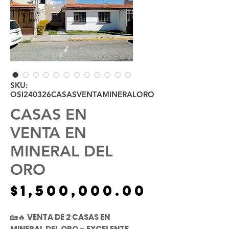
SKU:
OSI240326CASASVENTAMINERALORO
CASAS EN
VENTA EN
MINERAL DEL
ORO
Precio
$1,500,000.00
🏡🔥
VENTA DE 2 CASAS EN
MINERAL DEL ORO – EXCELENTE