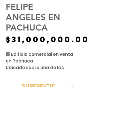
FELIPE
ANGELES EN
PACHUCA
Precio
$31,000,000.00
🏢 Edificio comercial en venta
en Pachuca
Ubicado sobre una de las
avenidas más importantes
de la ciudad: Blvd. Felipe
SUPERFICIE
Ángeles, justo frente al
estadio ⚽
970 m²
CONSTRUCCIÓN
📐 Superficie de terreno: 970
m²
1,491 m²
UBICACIÓN
🏗 Construcción: 1,491 m²