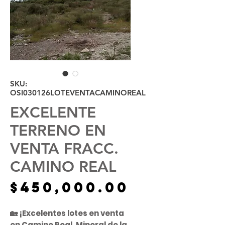
SKU:
OSI030126LOTEVENTACAMINOREAL
EXCELENTE
TERRENO EN
VENTA FRACC.
CAMINO REAL
Precio
$450,000.00
🏡 ¡Excelentes lotes en venta
en Camino Real, Mineral de la