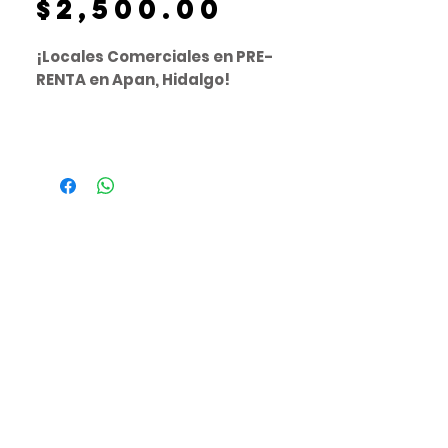
Precio
$2,500.00
¡Locales Comerciales en PRE-
RENTA en Apan, Hidalgo!
🚀 ¡Asegura tu espacio antes que
nadie y comienza tu negocio en
una excelente ubicación!
📍
Col. Capulines
📍
Calle L. Lauro Méndez
🏗️
¡Locales en construcción!
Aprovecha esta etapa de
pre-
renta
y aparta el lugar ideal para
hacer crecer tu negocio.
📐
Superficie total del proyecto:
394.86 m²
💰
Renta desde:
$2,500 MXN