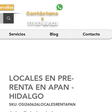
rrollos
Contáctano
s
771 37 69 321
Servicios
Blog
Contacto
LOCALES EN PRE-
RENTA EN APAN -
HIDALGO
SKU: OSI260626LOCALESRENTAPAN