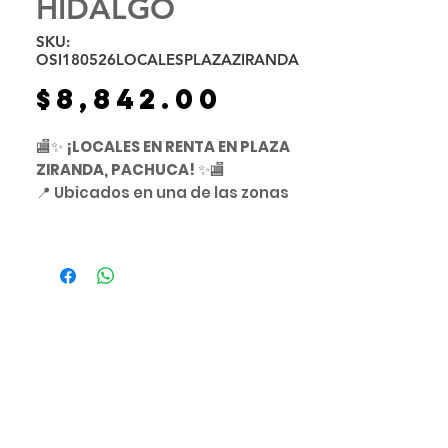
HIDALGO
SKU:
OSI180526LOCALESPLAZAZIRANDA
Precio
$8,842.00
🏬✨
¡LOCALES EN RENTA EN PLAZA
ZIRANDA, PACHUCA!
✨🏬
📍 Ubicados en una de las zonas
con mayor crecimiento y plusvalía
de Pachuca
📌 Zona Blvd. Ramón G. Bonfil
🏡 Rodeada de residenciales,
comercios y gran flujo vehicular y
peatonal.
🌟 ¡Haz crecer tu negocio en una
ubicación estratégica y moderna!
🌟