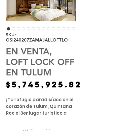
SKU:
OSI240207ZAMAJALLOFTLO
EN VENTA,
LOFT LOCK OFF
EN TULUM
Precio
$5,745,925.82
¡Tu refugio paradisíaco en el
corazón de Tulum, Quintana
Roo el 3er lugar turístico a
nivel mundial!
Imagina despertar cada