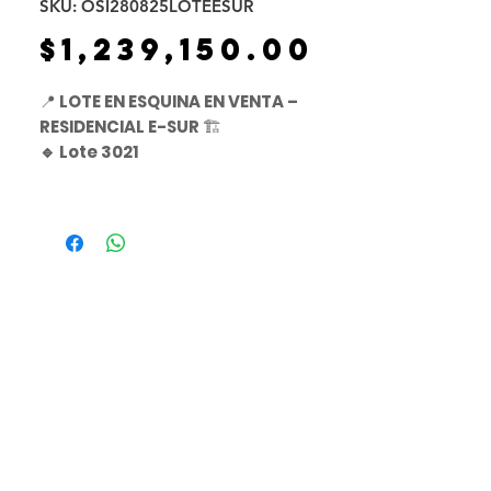
SKU: OSI280825LOTEESUR
Precio
$1,239,150.00
📍
LOTE EN ESQUINA EN VENTA –
RESIDENCIAL E-SUR
🏗️
🔹 Lote 3021
📐
Superficie:
165.22 m²
💰
Precio:
$7,500 por m²
📊
Total aproximado:
$1,239,150
MXN
✅
Ubicación privilegiada en
esquina
✅ Dentro de fraccionamiento
exclusivo y de alta plusvalía
✅ Ideal para construir la casa de
tus sueños
🛣️
Residencial E-Sur