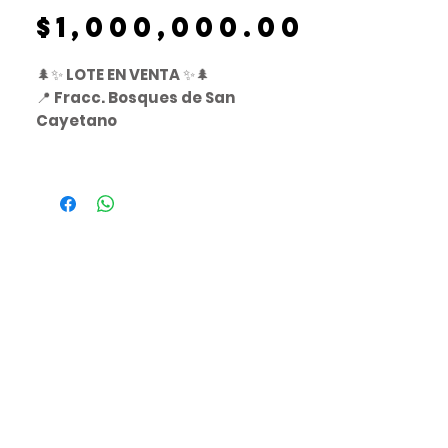
Precio
$1,000,000.00
🌲✨
LOTE EN VENTA
✨🌲
📍
Fracc. Bosques de San
Cayetano
📌
Mineral del Monte, Hidalgo
📐
502 m²
🏷️
Lote 65, Manzana D
💰
$1,000,000 MXN
🔐
Caseta de acceso con TAG
🌿 Entorno tranquilo y seguro, ideal
para
casa habitación o inversión
.
📈 Excelente plusvalía
📩
Contáctanos para más
información