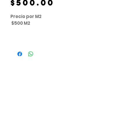
Precio
$500.00
Precio por M2
$500 M2
FRACCIÓN 1: 6,492.21 M2
FRACCIÓN 2: 6,493.37 M2
FRACCIÓN 3: 6,493.98 M2