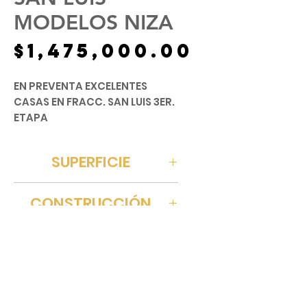
MODELOS NIZA
Precio
$1,475,000.00
EN PREVENTA EXCELENTES
CASAS EN FRACC. SAN LUIS 3ER.
ETAPA
MODELO NIZA
SUPERFICIE
Planta Baja
105 mts
✓ Recibidor y 1 ½ Baño
CONSTRUCCIÓN
✓ Sala, Comedor, Cocina
✓ Jardín Trasero
91 mts
ESTACIONAMIENTO
✓ Patio de Lavado
✓ 2 Cajones de
1
Estacionamiento
UBICACIÓN
Planta Alta