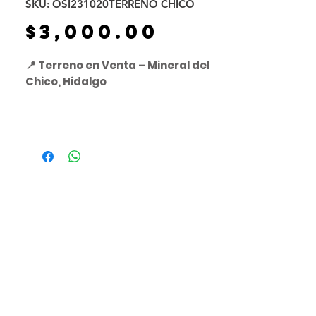
SKU: OSI231020TERRENO CHICO
Precio
$3,000.00
📍 Terreno en Venta – Mineral del
Chico, Hidalgo
📐
Superficie:
2,016 m²
💰
Precio:
$3,000 MXN por m²
📍
Ubicación:
Entre
dos calles principales
pavimentadas
, a solo
3 km del
centro de Mineral del Chico
, en un
Pueblo Mágico
.
📝
Descripción:
Terreno con excelente ubicación y
alto potencial de plusvalía
, ideal
para construir una
finca de