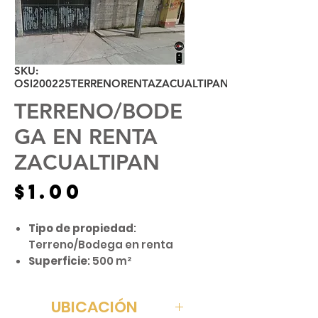
SKU:
OSI200225TERRENORENTAZACUALTIPAN
TERRENO/BODE
GA EN RENTA
ZACUALTIPAN
Precio
$1.00
Tipo de propiedad
:
Terreno/Bodega en renta
Superficie
: 500 m²
Servicios disponibles
: Agua
y luz
UBICACIÓN
Ubicación
: Zacualtipán