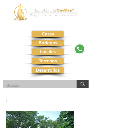
Casas
Bodegas
Locales
Terrenos
Desarrollos