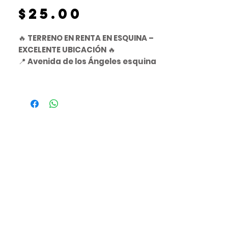
Precio
$25.00
🔥
TERRENO EN RENTA EN ESQUINA –
EXCELENTE UBICACIÓN
🔥
📍
Avenida de los Ángeles esquina
con Calle de los Sauces
📍
San Mateo, Huexotla, Texcoco
📐
Superficie disponible:
5,000 m²
➕
Posibilidad de ampliar el metraje
según las necesidades del
proyecto
📈 Ubicación estratégica con alto
potencial
💰
Precio de renta:
$25 MXN por m²
Ideal para proyectos
comerciales,
industriales o de servicios
que
requieran visibilidad y fácil