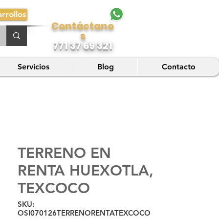
rrollos
Contáctano
s
771 37 69 321
Servicios
Blog
Contacto
TERRENO EN
RENTA HUEXOTLA,
TEXCOCO
SKU:
OSI070126TERRENORENTATEXCOCO