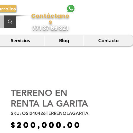
rrollos
Contáctano
s
771 37 69 321
Servicios
Blog
Contacto
TERRENO EN
RENTA LA GARITA
SKU: OSI240426TERRENOLAGARITA
Precio
$200,000.00