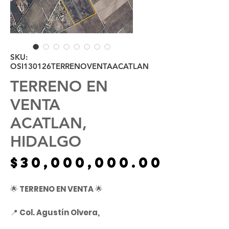
SKU:
OSI130126TERRENOVENTAACATLAN
TERRENO EN
VENTA
ACATLAN,
HIDALGO
Preci
$30,000,000.00
🌟
TERRENO EN VENTA
🌟
📍
Col. Agustín Olvera,
Acatlán