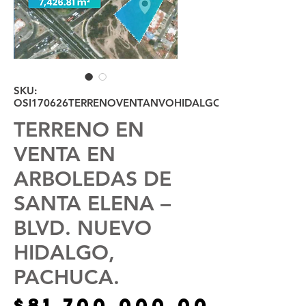
SKU:
OSI170626TERRENOVENTANVOHIDALGO
TERRENO EN
VENTA EN
ARBOLEDAS DE
SANTA ELENA –
BLVD. NUEVO
HIDALGO,
PACHUCA.
Precio
$81,700,000.00