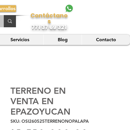
rrollos
Contáctano
s
771 37 69 321
Servicios
Blog
Contacto
TERRENO EN
VENTA EN
EPAZOYUCAN
SKU: OSI260525TERRENONOPALAPA