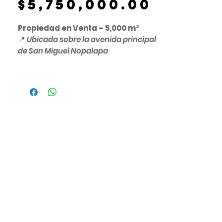
Precio
$5,750,000.00
Propiedad en Venta – 5,000 m²
📍
Ubicada sobre la avenida principal
de San Miguel Nopalapa
🔹
Superficie:
5,000 m²
🔹
Título de propiedad
en regla
🔹 Ideal para desarrollo
habitacional, comercial o de
servicios
🔹 Zona de alta conectividad y
plusvalía en crecimiento
📌
Referencias de ubicación:
A solo
400 m
de la carretera
Pachuca – Cd. Sahagún
A
200 m
de la
Ex-Hacienda San
Miguel Nopalapa
A
2 minutos
del
Fracc. Lomas de