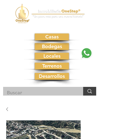
Casas
Bodegas
Locales
Terrenos
Desarrollos