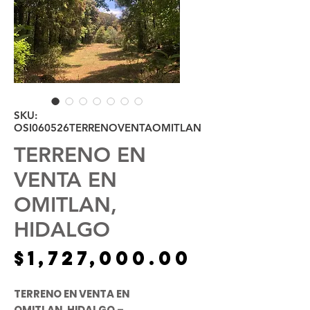
SKU:
OSI060526TERRENOVENTAOMITLAN
TERRENO EN
VENTA EN
OMITLAN,
HIDALGO
Precio
$1,727,000.00
TERRENO EN VENTA EN
OMITLAN, HIDALGO –