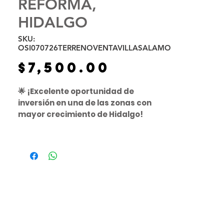
REFORMA,
HIDALGO
SKU:
OSI070726TERRENOVENTAVILLASALAMO
Precio
$7,500.00
🌟 ¡Excelente oportunidad de
inversión en una de las zonas con
mayor crecimiento de Hidalgo!
📍 Terreno en Venta en Villas del
Álamo
Mineral de la Reforma, Hidalgo
Si buscas un terreno con gran
potencial de desarrollo y una
ubicación estratégica, esta es la
oportunidad ideal.